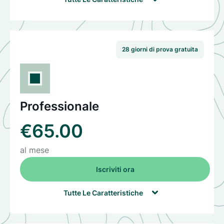
Utente singolo
28 giorni di prova gratuita
2 progetti
1 GB di memoria
Professionale
La storia
Webmap (in versione beta)
€65.00
Strumenti per gli sviluppatori (API)
al mese
Sostegno alla comunità
Iscriviti ora

Tutte Le Caratteristiche