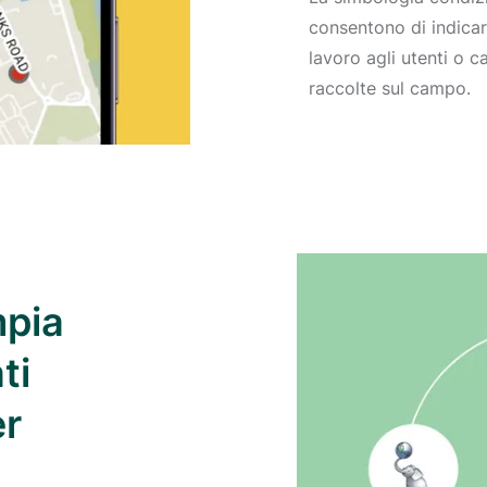
consentono di indicare
lavoro agli utenti o c
raccolte sul campo.
mpia
ti
er