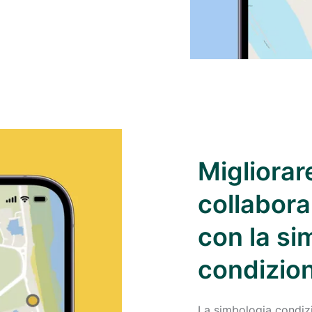
Migliorare
collabora
con la si
condizio
La simbologia condizion