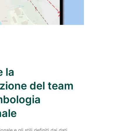
 la
zione del team
mbologia
nale
ale e gli stili definiti dai dati