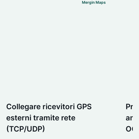
Mergin Maps
Collegare ricevitori GPS
Pre
esterni tramite rete
ant
(TCP/UDP)
OGC