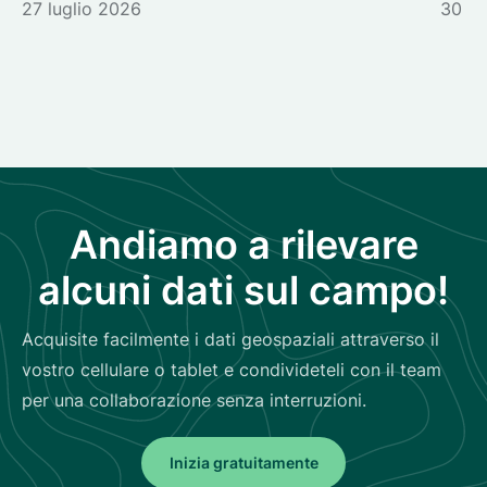
27 luglio 2026
30 g
Andiamo a rilevare
alcuni dati sul campo!
Acquisite facilmente i dati geospaziali attraverso il
vostro cellulare o tablet e condivideteli con il team
per una collaborazione senza interruzioni.
Inizia gratuitamente