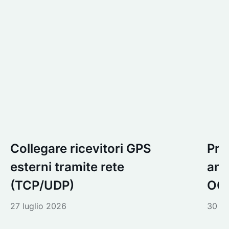
Collegare ricevitori GPS
Pre
esterni tramite rete
ant
(TCP/UDP)
OGC
27 luglio 2026
30 g