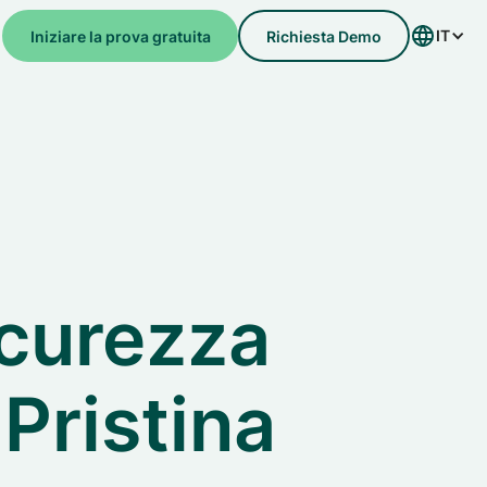
IT
Iniziare la prova gratuita
Richiesta Demo
icurezza
 Pristina