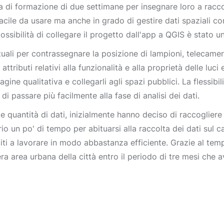
i formazione di due settimane per insegnare loro a raccoglie
cile da usare ma anche in grado di gestire dati spaziali c
ssibilità di collegare il progetto dall'app a QGIS è stato 
tuali per contrassegnare la posizione di lampioni, telecamer
 attributi relativi alla funzionalità e alla proprietà delle luc
agine qualitativa e collegarli agli spazi pubblici. La flessibil
 passare più facilmente alla fase di analisi dei dati.
 quantità di dati, inizialmente hanno deciso di raccogliere 
rio un po' di tempo per abituarsi alla raccolta dei dati sul c
ti a lavorare in modo abbastanza efficiente. Grazie al temp
ntera area urbana della città entro il periodo di tre mesi che