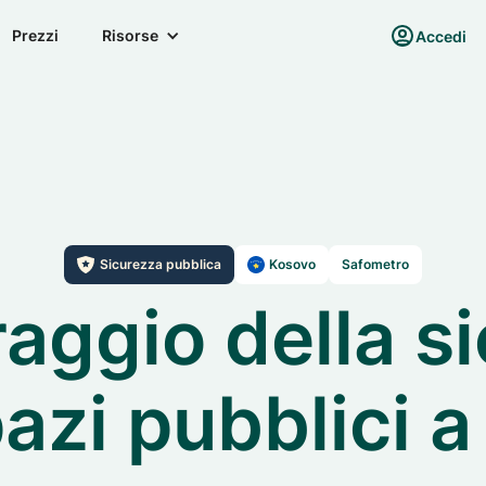
Prezzi
Risorse
Accedi
Sicurezza pubblica
Kosovo
Safometro
aggio della s
azi pubblici a